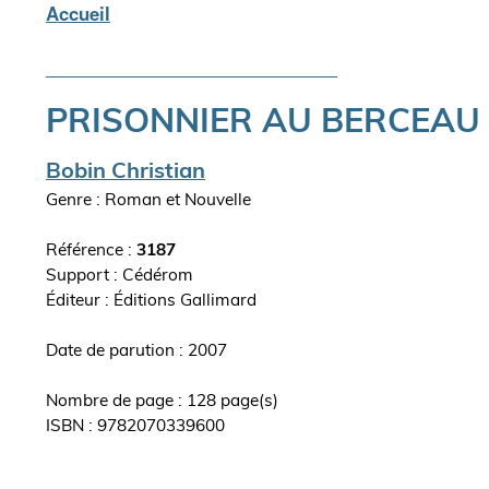
Accueil
Fil
d'Ariane
PRISONNIER AU BERCEAU
Auteur(s)
Bobin Christian
Genre : Roman et Nouvelle
Référence :
3187
Support : Cédérom
Editeur
Éditions Gallimard
ouvrage
Date de parution : 2007
Nombre de page : 128 page(s)
ISBN : 9782070339600
Synopsis