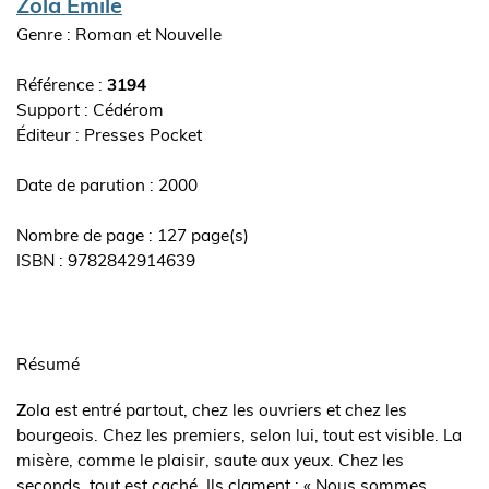
Auteur(s)
Zola Emile
Genre : Roman et Nouvelle
Référence :
3194
Support : Cédérom
Editeur
Presses Pocket
ouvrage
Date de parution : 2000
Nombre de page : 127 page(s)
ISBN : 9782842914639
Synopsis
de
Résumé
l'ouvrage
Z
ola est entré partout, chez les ouvriers et chez les
bourgeois. Chez les premiers, selon lui, tout est visible. La
misère, comme le plaisir, saute aux yeux. Chez les
seconds, tout est caché. Ils clament : « Nous sommes