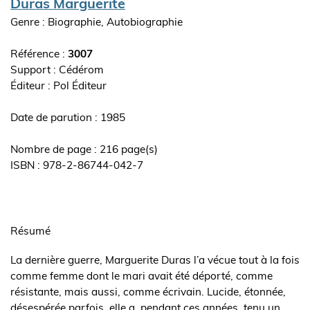
Auteur(s)
Duras Marguerite
Genre : Biographie, Autobiographie
Référence :
3007
Support : Cédérom
Editeur
Pol Éditeur
ouvrage
Date de parution : 1985
Nombre de page : 216 page(s)
ISBN : 978-2-86744-042-7
Synopsis
de
Résumé
l'ouvrage
La dernière guerre, Marguerite Duras l’a vécue tout à la fois
comme femme dont le mari avait été déporté, comme
résistante, mais aussi, comme écrivain. Lucide, étonnée,
désespérée parfois, elle a, pendant ces années, tenu un