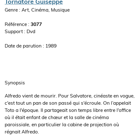
Auteur(s)
Tornatore Guiseppe
Genre : Art, Cinéma, Musique
Référence :
3077
Support : Dvd
Date de parution : 1989
Synopsis
de
Synopsis
l'ouvrage
Alfredo vient de mourir. Pour Salvatore, cinéaste en vogue,
c'est tout un pan de son passé qui s'écroule. On l’appelait
Toto a l'époque. Il partageait son temps libre entre l'office
où il était enfant de chœur et la salle de cinéma
paroissiale, en particulier la cabine de projection où
régnait Alfredo.