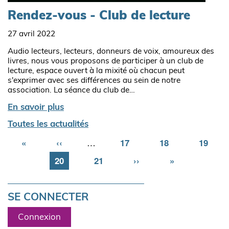
Rendez-vous - Club de lecture
27 avril 2022
Audio lecteurs, lecteurs, donneurs de voix, amoureux des
livres, nous vous proposons de participer à un club de
lecture, espace ouvert à la mixité où chacun peut
s'exprimer avec ses différences au sein de notre
association. La séance du club de…
En savoir plus
Toutes les actualités
Première
«
Page
‹‹
…
Page
17
Page
18
Page
19
page
précédente
Page
20
Page
21
Page
››
Dernière
»
suivante
page
SE CONNECTER
Connexion