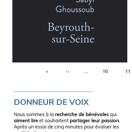
Première
«
Page
‹‹
…
Page
10
Pa
11
page
précédente
DONNEUR DE VOIX
Nous sommes à la
recherche de bénévoles
qui
aiment lire
et souhaitent
partager leur passion
.
Après un essai de cinq minutes pour évaluer les