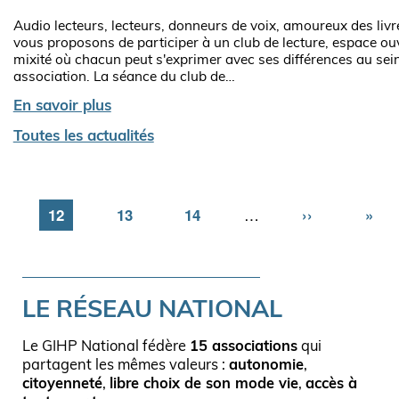
Audio lecteurs, lecteurs, donneurs de voix, amoureux des livr
vous proposons de participer à un club de lecture, espace ouv
mixité où chacun peut s'exprimer avec ses différences au sei
association. La séance du club de…
En savoir plus
Toutes les actualités
ge
Page
12
Page
13
Page
14
…
Page
››
Dern
»
suivante
page
LE RÉSEAU NATIONAL
Le GIHP National fédère
15 associations
qui
partagent les mêmes valeurs :
autonomie
,
citoyenneté
,
libre choix de son mode vie
,
accès à