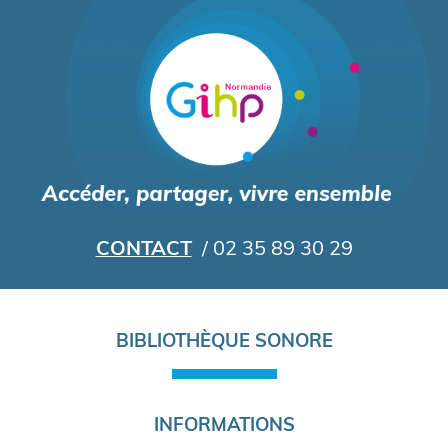
Aller
au
contenu
principal
CONTACT
/ 02 35 89 30 29
Navigation
BIBLIOTHÈQUE SONORE
principale
INFORMATIONS