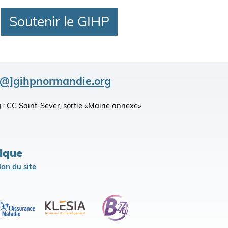
Soutenir le GIHP
[@]gihpnormandie.org
king : CC Saint-Sever, sortie «Mairie annexe»
lique
lan du site