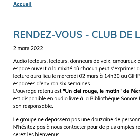
Accueil
Fil
d'Ariane
RENDEZ-VOUS - CLUB DE 
Date
2 mars 2022
l'actualité
Body
Audio lecteurs, lecteurs, donneurs de voix, amoureux d
espace ouvert à la mixité où chacun peut s'exprimer a
lecture aura lieu le mercredi 02 mars à 14h30 au GIH
espacées d’environ six semaines.
L'ouvrage retenu est
"Un ciel rouge, le matin" de l'éc
est disponible en audio livre à la Bibliothèque Sono
son responsable.
Le groupe ne dépassera pas une douzaine de personn
N'hésitez pas à nous contacter pour de plus amples re
serez les bienvenus.