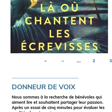
Première
«
Page
‹‹
…
Page
2
3
page
précédente
DONNEUR DE VOIX
Nous sommes à la
recherche de bénévoles
qui
aiment lire
et souhaitent
partager leur passion
.
Après un essai de cinq minutes pour évaluer les