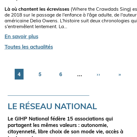
Là où chantent les écrevisses
(Where the Crawdads Sing) es
de 2018 sur le passage de l'enfance à l'âge adulte, de l'auteur
américaine Delia Owens. L'histoire suit deux chronologies qu
s'entremêlent lentement. La…
En savoir plus
Toutes les actualités
Page
Page
4
Page
5
Page
6
…
Page
››
Dernièr
»
suivante
page
LE RÉSEAU NATIONAL
Le GIHP National fédère
15 associations
qui
partagent les mêmes valeurs :
autonomie
,
citoyenneté
,
libre choix de son mode vie
,
accès à