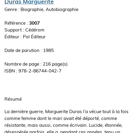
Auteur(s)
Duras Marguerite
Genre : Biographie, Autobiographie
Référence :
3007
Support : Cédérom
Editeur
Pol Éditeur
ouvrage
Date de parution : 1985
Nombre de page : 216 page(s)
ISBN : 978-2-86744-042-7
Synopsis
de
Résumé
l'ouvrage
La dernière guerre, Marguerite Duras l’a vécue tout à la fois
comme femme dont le mari avait été déporté, comme
résistante, mais aussi, comme écrivain. Lucide, étonnée,
désespérée parfois, elle a, pendant ces années, tenu un